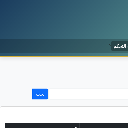
>
 التحكم
بحث